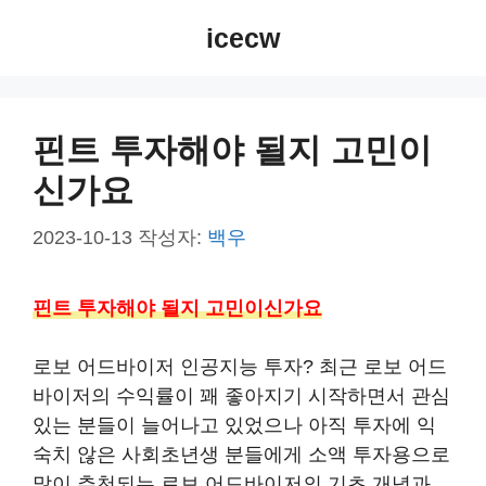
컨
icecw
텐
츠
로
건
핀트 투자해야 될지 고민이
너
신가요
뛰
기
2023-10-13
작성자:
백우
핀트 투자해야 될지 고민이신가요
로보 어드바이저 인공지능 투자? 최근 로보 어드
바이저의 수익률이 꽤 좋아지기 시작하면서 관심
있는 분들이 늘어나고 있었으나 아직 투자에 익
숙치 않은 사회초년생 분들에게 소액 투자용으로
많이 추천되는 로보 어드바이저의 기초 개념과