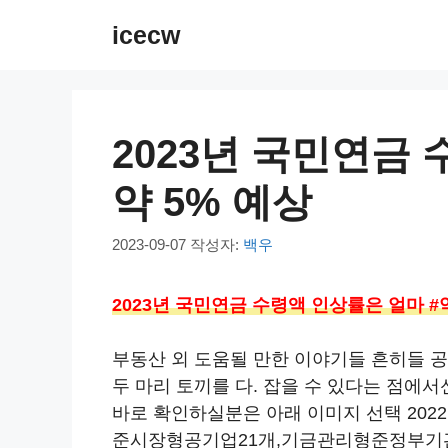
컨
icecw
텐
츠
로
건
2023년 국민연금 
너
뛰
약 5% 예상
기
2023-09-07
작성자:
백우
2023년 국민연금 수령액 인상률은 얼마 #
부동산 외 도움될 만한 이야기들 흔히들 
두 마리 토끼를 다. 잡을 수 있다는 점에
바로 확인하실분은 아래 이미지 선택 20
준시장형공기업21개,기금관리형준정부기관