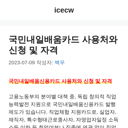
컨
icecw
텐
츠
로
건
국민내일배움카드 사용처와
너
신청 및 자격
뛰
기
2023-07-09
작성자:
백우
국민내일배움신용카드 사용처와 신청 및 자격
고용노동부의 분야별 대책 중, 독립 창의적 직업
능력발전 지원으로 국민내일배움신용카드 발행
제도가 있습니다. 직업체험 지원카드로, 실업자,
재직자, 특수형태근로종사자, 자영업자일정 소득
소득 이하 등 취업여부나 직종에 연관 없이 직업