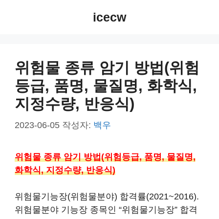
컨
icecw
텐
츠
로
건
위험물 종류 암기 방법(위험
너
등급, 품명, 물질명, 화학식,
뛰
기
지정수량, 반응식)
2023-06-05
작성자:
백우
위험물 종류 암기 방법(위험등급, 품명, 물질명,
화학식, 지정수량, 반응식)
위험물기능장(위험물분야) 합격률(2021~2016).
위험물분야 기능장 종목인 “위험물기능장” 합격